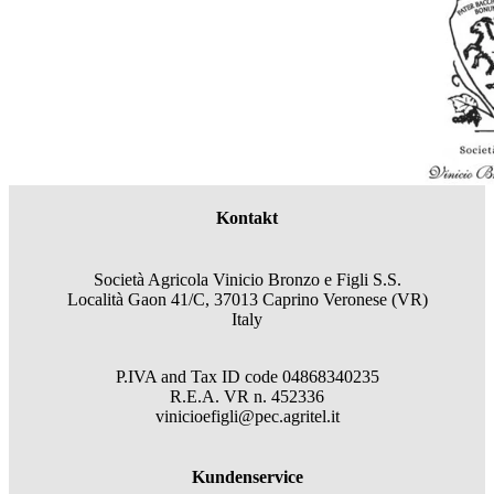
Kontakt
Società Agricola Vinicio Bronzo e Figli S.S.
Località Gaon 41/C, 37013 Caprino Veronese (VR)
Italy
P.IVA and Tax ID code
04868340235
R.E.A.
VR
n.
452336
vinicioefigli@pec.agritel.it
Kundenservice