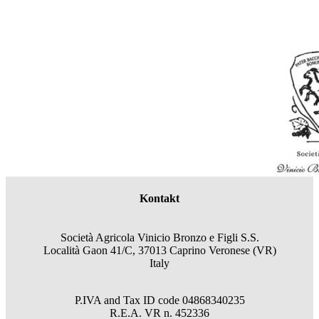
Kontakt
Società Agricola Vinicio Bronzo e Figli S.S.
Località Gaon 41/C, 37013 Caprino Veronese (VR)
Italy
P.IVA and Tax ID code
04868340235
R.E.A.
VR
n.
452336