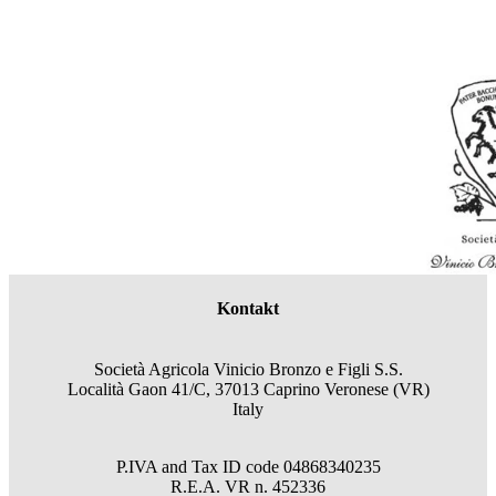
Kontakt
Società Agricola Vinicio Bronzo e Figli S.S.
Località Gaon 41/C, 37013 Caprino Veronese (VR)
Italy
P.IVA and Tax ID code
04868340235
R.E.A.
VR
n.
452336