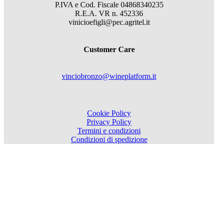
P.IVA e Cod. Fiscale
04868340235
R.E.A.
VR
n.
452336
vinicioefigli@pec.agritel.it
Customer Care
vinciobronzo@wineplatform.it
Cookie Policy
Privacy Policy
Termini e condizioni
Condizioni di spedizione