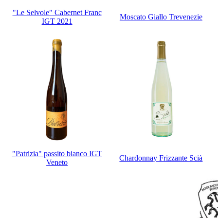
"Le Selvole" Cabernet Franc
Moscato Giallo Trevenezie
IGT 2021
"Patrizia" passito bianco IGT
Chardonnay Frizzante Scià
Veneto