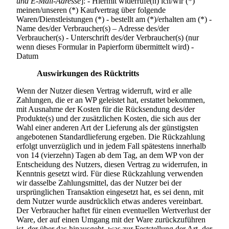
und E-Mail-Adresse
]: - Hiermit widerrufe(n) ich/wir (*)
meinen/unseren (*) Kaufvertrag über folgende
Waren/Dienstleistungen (*) - bestellt am (*)/erhalten am (*) -
Name des/der Verbraucher(s) – Adresse des/der
Verbraucher(s) - Unterschrift des/der Verbraucher(s) (nur
wenn dieses Formular in Papierform übermittelt wird) -
Datum
Auswirkungen des Rücktritts
Wenn der Nutzer diesen Vertrag widerruft, wird er alle
Zahlungen, die er an WP geleistet hat, erstattet bekommen,
mit Ausnahme der Kosten für die Rücksendung des/der
Produkte(s) und der zusätzlichen Kosten, die sich aus der
Wahl einer anderen Art der Lieferung als der günstigsten
angebotenen Standardlieferung ergeben. Die Rückzahlung
erfolgt unverzüglich und in jedem Fall spätestens innerhalb
von 14 (vierzehn) Tagen ab dem Tag, an dem WP von der
Entscheidung des Nutzers, diesen Vertrag zu widerrufen, in
Kenntnis gesetzt wird. Für diese Rückzahlung verwenden
wir dasselbe Zahlungsmittel, das der Nutzer bei der
ursprünglichen Transaktion eingesetzt hat, es sei denn, mit
dem Nutzer wurde ausdrücklich etwas anderes vereinbart.
Der Verbraucher haftet für einen eventuellen Wertverlust der
Ware, der auf einen Umgang mit der Ware zurückzuführen
ist, der über das hinausgeht, was zur Feststellung der Art, der