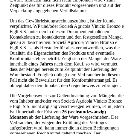
Zeitpunkt des für dieses Produkt vorgesehenen und auf der
Verpackung angegebenen Verfallsdatums.
Um das Gewährleistungsrecht auszuüben, ist der Kunde
verpflichtet, WP und/oder
Società Agricola Vinicio Bronzo e
Figli S.S.
unter den in diesem Dokument enthaltenen
Kontaktdaten zu kontaktieren und den festgestellten Mangel
genau zu beschreiben.
Società Agricola Vinicio Bronzo e
Figli S.S.
ist als Hersteller für alles verantwortlich, was die
Qualität, die Eigenschaften des Produkts und eventuelle
Konformitätsfehler betrifft. Zeigt sich der Mangel der Ware
innerhalb
eines Jahres
nach dem Kauf, so wird vermutet,
dass der Mangel bereits zum Zeitpunkt der Lieferung der
Ware bestand. Folglich obliegt dem Verbraucher in diesem
Fall nicht die Beweislast für den Konformitätsmangel. Es
obliegt daher dem Inhaber, den Gegenbeweis zu erbringen.
Die Vorgehensweise zur Geltendmachung von Mängeln, die
vom Inhaber und/oder von
Società Agricola Vinicio Bronzo
e Figli S.S.
nicht arglistig verschwiegen wurden, ist in jedem
Fall innerhalb der Frist von
26 (sechsundzwanzig)
Monaten
ab der Lieferung der Ware vorgeschrieben. Der
Verbraucher, der wegen der Erfüllung des Vertrages
aufgefordert wird, kann immer die in diesen Bedingungen
vorgesehenen Rechtsmittel geltend machen. Der