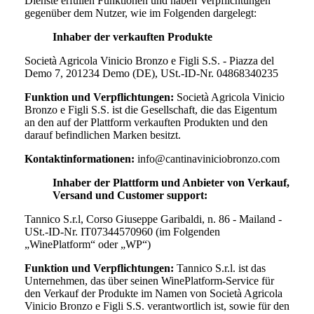
Dienste erfüllen Funktionen und haben Verpflichtungen
gegenüber dem Nutzer, wie im Folgenden dargelegt:
Inhaber der verkauften Produkte
Società Agricola Vinicio Bronzo e Figli S.S. - Piazza del
Demo 7, 201234 Demo (DE), USt.-ID-Nr. 04868340235
Funktion und Verpflichtungen:
Società Agricola Vinicio
Bronzo e Figli S.S.
ist die Gesellschaft, die das Eigentum
an den auf der Plattform verkauften Produkten und den
darauf befindlichen Marken besitzt.
Kontaktinformationen:
info@cantinaviniciobronzo.com
Inhaber der Plattform und Anbieter von Verkauf,
Versand und Customer support:
Tannico S.r.l, Corso Giuseppe Garibaldi, n. 86 - Mailand -
USt.-ID-Nr. IT07344570960 (im Folgenden
„WinePlatform“ oder „WP“)
Funktion und Verpflichtungen:
Tannico S.r.l. ist das
Unternehmen, das über seinen WinePlatform-Service für
den Verkauf der Produkte im Namen von
Società Agricola
Vinicio Bronzo e Figli S.S.
verantwortlich ist, sowie für den