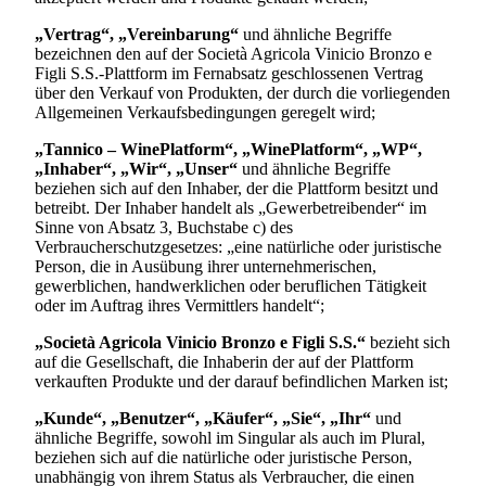
„Vertrag“, „Vereinbarung“
und ähnliche Begriffe
bezeichnen den auf der
Società Agricola Vinicio Bronzo e
Figli S.S.
-Plattform im Fernabsatz geschlossenen Vertrag
über den Verkauf von Produkten, der durch die vorliegenden
Allgemeinen Verkaufsbedingungen geregelt wird;
„Tannico – WinePlatform“, „WinePlatform“, „WP“,
„Inhaber“, „Wir“, „Unser“
und ähnliche Begriffe
beziehen sich auf den Inhaber, der die Plattform besitzt und
betreibt. Der Inhaber handelt als „Gewerbetreibender“ im
Sinne von Absatz 3, Buchstabe c) des
Verbraucherschutzgesetzes: „eine natürliche oder juristische
Person, die in Ausübung ihrer unternehmerischen,
gewerblichen, handwerklichen oder beruflichen Tätigkeit
oder im Auftrag ihres Vermittlers handelt“;
„
Società Agricola Vinicio Bronzo e Figli S.S.
“
bezieht sich
auf die Gesellschaft, die Inhaberin der auf der Plattform
verkauften Produkte und der darauf befindlichen Marken ist;
„Kunde“, „Benutzer“, „Käufer“, „Sie“, „Ihr“
und
ähnliche Begriffe, sowohl im Singular als auch im Plural,
beziehen sich auf die natürliche oder juristische Person,
unabhängig von ihrem Status als Verbraucher, die einen