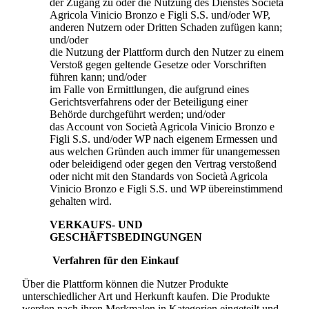
der Zugang zu oder die Nutzung des Dienstes
Società
Agricola Vinicio Bronzo e Figli S.S.
und/oder WP,
anderen Nutzern oder Dritten Schaden zufügen kann;
und/oder
die Nutzung der Plattform durch den Nutzer zu einem
Verstoß gegen geltende Gesetze oder Vorschriften
führen kann; und/oder
im Falle von Ermittlungen, die aufgrund eines
Gerichtsverfahrens oder der Beteiligung einer
Behörde durchgeführt werden; und/oder
das Account von
Società Agricola Vinicio Bronzo e
Figli S.S.
und/oder WP nach eigenem Ermessen und
aus welchen Gründen auch immer für unangemessen
oder beleidigend oder gegen den Vertrag verstoßend
oder nicht mit den Standards von
Società Agricola
Vinicio Bronzo e Figli S.S.
und WP übereinstimmend
gehalten wird.
VERKAUFS- UND
GESCHÄFTSBEDINGUNGEN
Verfahren für den Einkauf
Über die Plattform können die Nutzer Produkte
unterschiedlicher Art und Herkunft kaufen. Die Produkte
werden nach ihren Merkmalen in Kategorien eingeteilt und