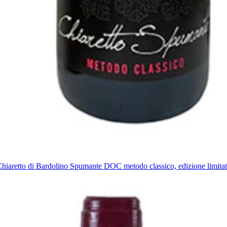
hiaretto di Bardolino Spumante DOC metodo classico, edizione limita