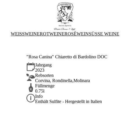
WEISSWEINE
ROTWEINE
ROSÈWEIN
SÜSSE WEINE
"Rosa Canina" Chiaretto di Bardolino DOC
Jahrgang
2023
Rebsorten
Corvina, Rondinella,Molinara
Füllmenge
0.75l
Info
Enthält Sulfite - Hergestellt in Italien