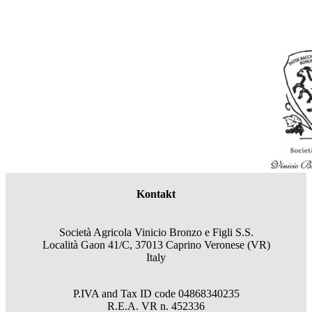
Kontakt
Società Agricola Vinicio Bronzo e Figli S.S.
Località Gaon 41/C, 37013 Caprino Veronese (VR)
Italy
P.IVA and Tax ID code
04868340235
R.E.A.
VR
n.
452336