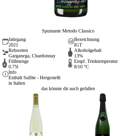
Spumante Metodo Classico
Jahrgang
Bezeichnung
2021
IGT
Rebsorten
Alkoholgehalt
Garganega, Chardonnay
13%
Füllmenge
Empf. Trinktemperatur
0.75l
8/10 °C
Info
Enthält Sulfite - Hergestellt
in Italien
das könnte dir auch gefallen