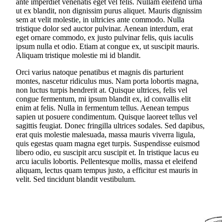
ante imperdiet venenatis eget vel felis. Nullam eleifend urna
ut ex blandit, non dignissim purus aliquet. Mauris dignissim
sem at velit molestie, in ultricies ante commodo. Nulla
tristique dolor sed auctor pulvinar. Aenean interdum, erat
eget ornare commodo, ex justo pulvinar felis, quis iaculis
ipsum nulla et odio. Etiam at congue ex, ut suscipit mauris.
Aliquam tristique molestie mi id blandit.
Orci varius natoque penatibus et magnis dis parturient
montes, nascetur ridiculus mus. Nam porta lobortis magna,
non luctus turpis hendrerit at. Quisque ultrices, felis vel
congue fermentum, mi ipsum blandit ex, id convallis elit
enim at felis. Nulla in fermentum tellus. Aenean tempus
sapien ut posuere condimentum. Quisque laoreet tellus vel
sagittis feugiat. Donec fringilla ultrices sodales. Sed dapibus,
erat quis molestie malesuada, massa mauris viverra ligula,
quis egestas quam magna eget turpis. Suspendisse euismod
libero odio, eu suscipit arcu suscipit et. In tristique lacus eu
arcu iaculis lobortis. Pellentesque mollis, massa et eleifend
aliquam, lectus quam tempus justo, a efficitur est mauris in
velit. Sed tincidunt blandit vestibulum.