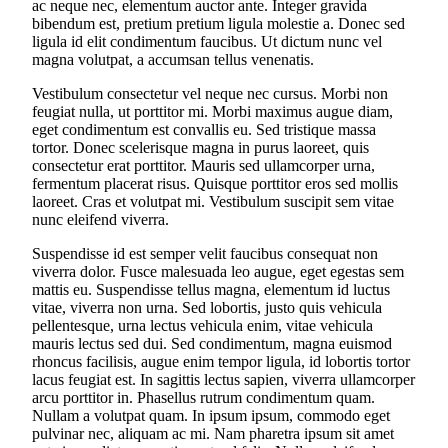
ac neque nec, elementum auctor ante. Integer gravida
bibendum est, pretium pretium ligula molestie a. Donec sed
ligula id elit condimentum faucibus. Ut dictum nunc vel
magna volutpat, a accumsan tellus venenatis.
Vestibulum consectetur vel neque nec cursus. Morbi non
feugiat nulla, ut porttitor mi. Morbi maximus augue diam,
eget condimentum est convallis eu. Sed tristique massa
tortor. Donec scelerisque magna in purus laoreet, quis
consectetur erat porttitor. Mauris sed ullamcorper urna,
fermentum placerat risus. Quisque porttitor eros sed mollis
laoreet. Cras et volutpat mi. Vestibulum suscipit sem vitae
nunc eleifend viverra.
Suspendisse id est semper velit faucibus consequat non
viverra dolor. Fusce malesuada leo augue, eget egestas sem
mattis eu. Suspendisse tellus magna, elementum id luctus
vitae, viverra non urna. Sed lobortis, justo quis vehicula
pellentesque, urna lectus vehicula enim, vitae vehicula
mauris lectus sed dui. Sed condimentum, magna euismod
rhoncus facilisis, augue enim tempor ligula, id lobortis tortor
lacus feugiat est. In sagittis lectus sapien, viverra ullamcorper
arcu porttitor in. Phasellus rutrum condimentum quam.
Nullam a volutpat quam. In ipsum ipsum, commodo eget
pulvinar nec, aliquam ac mi. Nam pharetra ipsum sit amet