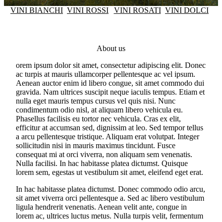
VINI BIANCHI
VINI ROSSI
VINI ROSATI
VINI DOLCI
About us
orem ipsum dolor sit amet, consectetur adipiscing elit. Donec
ac turpis at mauris ullamcorper pellentesque ac vel ipsum.
Aenean auctor enim id libero congue, sit amet commodo dui
gravida. Nam ultrices suscipit neque iaculis tempus. Etiam et
nulla eget mauris tempus cursus vel quis nisi. Nunc
condimentum odio nisl, at aliquam libero vehicula eu.
Phasellus facilisis eu tortor nec vehicula. Cras ex elit,
efficitur at accumsan sed, dignissim at leo. Sed tempor tellus
a arcu pellentesque tristique. Aliquam erat volutpat. Integer
sollicitudin nisi in mauris maximus tincidunt. Fusce
consequat mi at orci viverra, non aliquam sem venenatis.
Nulla facilisi. In hac habitasse platea dictumst. Quisque
lorem sem, egestas ut vestibulum sit amet, eleifend eget erat.
In hac habitasse platea dictumst. Donec commodo odio arcu,
sit amet viverra orci pellentesque a. Sed ac libero vestibulum
ligula hendrerit venenatis. Aenean velit ante, congue in
lorem ac, ultrices luctus metus. Nulla turpis velit, fermentum