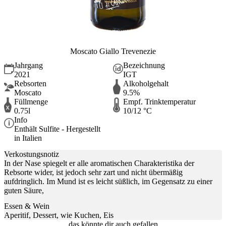
Moscato Giallo Trevenezie
Jahrgang
Bezeichnung
2021
IGT
Rebsorten
Alkoholgehalt
Moscato
9.5%
Füllmenge
Empf. Trinktemperatur
0.75l
10/12 °C
Info
Enthält Sulfite - Hergestellt
in Italien
Verkostungsnotiz
In der Nase spiegelt er alle aromatischen Charakteristika der
Rebsorte wider, ist jedoch sehr zart und nicht übermäßig
aufdringlich. Im Mund ist es leicht süßlich, im Gegensatz zu einer
guten Säure,
Essen & Wein
Aperitif, Dessert, wie Kuchen, Eis
das könnte dir auch gefallen