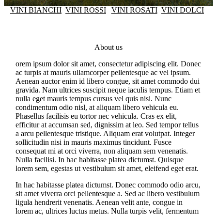
VINI BIANCHI
VINI ROSSI
VINI ROSATI
VINI DOLCI
About us
orem ipsum dolor sit amet, consectetur adipiscing elit. Donec
ac turpis at mauris ullamcorper pellentesque ac vel ipsum.
Aenean auctor enim id libero congue, sit amet commodo dui
gravida. Nam ultrices suscipit neque iaculis tempus. Etiam et
nulla eget mauris tempus cursus vel quis nisi. Nunc
condimentum odio nisl, at aliquam libero vehicula eu.
Phasellus facilisis eu tortor nec vehicula. Cras ex elit,
efficitur at accumsan sed, dignissim at leo. Sed tempor tellus
a arcu pellentesque tristique. Aliquam erat volutpat. Integer
sollicitudin nisi in mauris maximus tincidunt. Fusce
consequat mi at orci viverra, non aliquam sem venenatis.
Nulla facilisi. In hac habitasse platea dictumst. Quisque
lorem sem, egestas ut vestibulum sit amet, eleifend eget erat.
In hac habitasse platea dictumst. Donec commodo odio arcu,
sit amet viverra orci pellentesque a. Sed ac libero vestibulum
ligula hendrerit venenatis. Aenean velit ante, congue in
lorem ac, ultrices luctus metus. Nulla turpis velit, fermentum