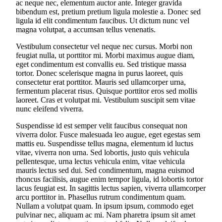
ac neque nec, elementum auctor ante. Integer gravida
bibendum est, pretium pretium ligula molestie a. Donec sed
ligula id elit condimentum faucibus. Ut dictum nunc vel
magna volutpat, a accumsan tellus venenatis.
Vestibulum consectetur vel neque nec cursus. Morbi non
feugiat nulla, ut porttitor mi. Morbi maximus augue diam,
eget condimentum est convallis eu. Sed tristique massa
tortor. Donec scelerisque magna in purus laoreet, quis
consectetur erat porttitor. Mauris sed ullamcorper urna,
fermentum placerat risus. Quisque porttitor eros sed mollis
laoreet. Cras et volutpat mi. Vestibulum suscipit sem vitae
nunc eleifend viverra.
Suspendisse id est semper velit faucibus consequat non
viverra dolor. Fusce malesuada leo augue, eget egestas sem
mattis eu. Suspendisse tellus magna, elementum id luctus
vitae, viverra non urna. Sed lobortis, justo quis vehicula
pellentesque, urna lectus vehicula enim, vitae vehicula
mauris lectus sed dui. Sed condimentum, magna euismod
rhoncus facilisis, augue enim tempor ligula, id lobortis tortor
lacus feugiat est. In sagittis lectus sapien, viverra ullamcorper
arcu porttitor in. Phasellus rutrum condimentum quam.
Nullam a volutpat quam. In ipsum ipsum, commodo eget
pulvinar nec, aliquam ac mi. Nam pharetra ipsum sit amet