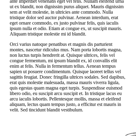
ante imperdiet venenatis eget vel felis. Nullam eleifend urna
ut ex blandit, non dignissim purus aliquet. Mauris dignissim
sem at velit molestie, in ultricies ante commodo. Nulla
tristique dolor sed auctor pulvinar. Aenean interdum, erat
eget ornare commodo, ex justo pulvinar felis, quis iaculis
ipsum nulla et odio. Etiam at congue ex, ut suscipit mauris.
Aliquam tristique molestie mi id blandit.
Orci varius natoque penatibus et magnis dis parturient
montes, nascetur ridiculus mus. Nam porta lobortis magna,
non luctus turpis hendrerit at. Quisque ultrices, felis vel
congue fermentum, mi ipsum blandit ex, id convallis elit
enim at felis. Nulla in fermentum tellus. Aenean tempus
sapien ut posuere condimentum. Quisque laoreet tellus vel
sagittis feugiat. Donec fringilla ultrices sodales. Sed dapibus,
erat quis molestie malesuada, massa mauris viverra ligula,
quis egestas quam magna eget turpis. Suspendisse euismod
libero odio, eu suscipit arcu suscipit et. In tristique lacus eu
arcu iaculis lobortis. Pellentesque mollis, massa et eleifend
aliquam, lectus quam tempus justo, a efficitur est mauris in
velit. Sed tincidunt blandit vestibulum.